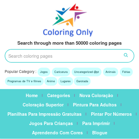
Search through more than 50000 coloring pages
Popular Category :
Jogos
Caricatura
Uncategorized @pt
Animais
Férias
Programas de TV e filmes
Anime
Lugares
Garotada
Home
Categories
Nova Coloração
Coloração Superior
Pintura Para Adultos
Planilhas Para Impressão Gratuitas
Pintar Por Números
Jogos Para Crianças
Para Imprimir
Aprendendo Com Cores
Blogue