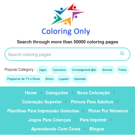
Search through more than 50000 coloring pages
Popular Category :
Jogos
Caricatura
Uncategorized @pt
Animais
Férias
Programas de TV e filmes
Anime
Lugares
Garotada
Home
Categories
Nova Coloração
Coloração Superior
Pintura Para Adultos
Planilhas Para Impressão Gratuitas
Pintar Por Números
Jogos Para Crianças
Para Imprimir
Aprendendo Com Cores
Blogue