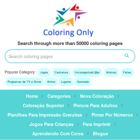
Search through more than 50000 coloring pages
Popular Category :
Jogos
Caricatura
Uncategorized @pt
Animais
Férias
Programas de TV e filmes
Anime
Lugares
Garotada
Home
Categories
Nova Coloração
Coloração Superior
Pintura Para Adultos
Planilhas Para Impressão Gratuitas
Pintar Por Números
Jogos Para Crianças
Para Imprimir
Aprendendo Com Cores
Blogue