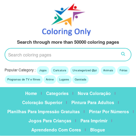
Search through more than 50000 coloring pages
Popular Category :
Jogos
Caricatura
Uncategorized @pt
Animais
Férias
Programas de TV e filmes
Anime
Lugares
Garotada
Home
Categories
Nova Coloração
Coloração Superior
Pintura Para Adultos
Planilhas Para Impressão Gratuitas
Pintar Por Números
Jogos Para Crianças
Para Imprimir
Aprendendo Com Cores
Blogue