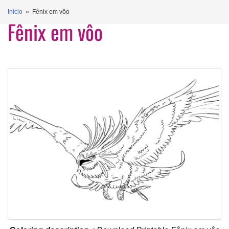
Início
» Fênix em vôo
Fênix em vôo