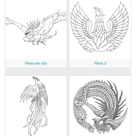
Fênix em vôo
Fênix 3