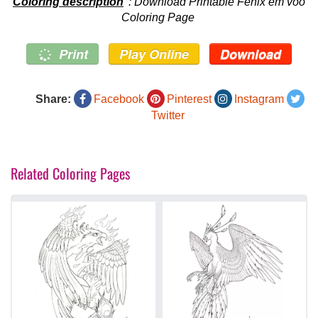
Coloring description
: Download Printable Fênix em vôo
Coloring Page
Print
Play Online
Download
Share:
Facebook
Pinterest
Instagram
Twitter
Related Coloring Pages