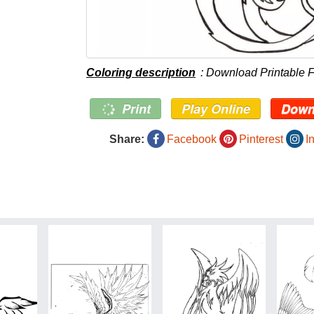
Coloring description
: Download Printable 
Print
Play Online
Down
Share:
Facebook
Pinterest
I