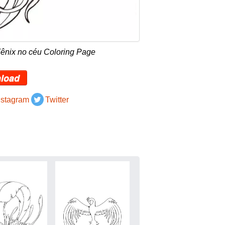
Fênix no céu Coloring Page
load
nstagram
Twitter