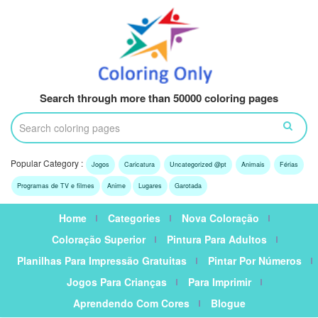
Search through more than 50000 coloring pages
Popular Category :
Jogos
Caricatura
Uncategorized @pt
Animais
Férias
Programas de TV e filmes
Anime
Lugares
Garotada
Home
Categories
Nova Coloração
Coloração Superior
Pintura Para Adultos
Planilhas Para Impressão Gratuitas
Pintar Por Números
Jogos Para Crianças
Para Imprimir
Aprendendo Com Cores
Blogue