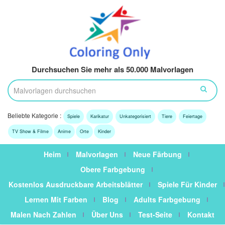
Durchsuchen Sie mehr als 50.000 Malvorlagen
Beliebte Kategorie :
Spiele
Karikatur
Unkategorisiert
Tiere
Feiertage
TV Show & Filme
Anime
Orte
Kinder
Heim
Malvorlagen
Neue Färbung
Obere Farbgebung
Kostenlos Ausdruckbare Arbeitsblätter
Spiele Für Kinder
Lernen Mit Farben
Blog
Adults Farbgebung
Malen Nach Zahlen
Über Uns
Test-Seite
Kontakt