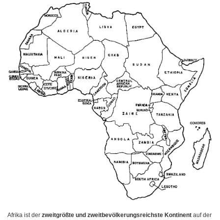
Afrika ist der
zweitgrößte und zweitbevölkerungsreichste Kontinent
auf der