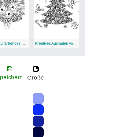
Schwer zu färbendes Mandala Ausmalen druckbar
Kreatives Ausmalen von Weihnachtsbaum für Erwachsene
peichern
Größe