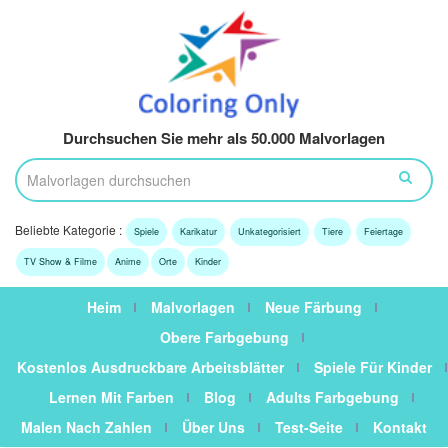
Durchsuchen Sie mehr als 50.000 Malvorlagen
Beliebte Kategorie :
Spiele
Karikatur
Unkategorisiert
Tiere
Feiertage
TV Show & Filme
Anime
Orte
Kinder
Heim
Malvorlagen
Neue Färbung
Obere Farbgebung
Kostenlos Ausdruckbare Arbeitsblätter
Spiele Für Kinder
Lernen Mit Farben
Blog
Adults Farbgebung
Malen Nach Zahlen
Über Uns
Test-Seite
Kontakt