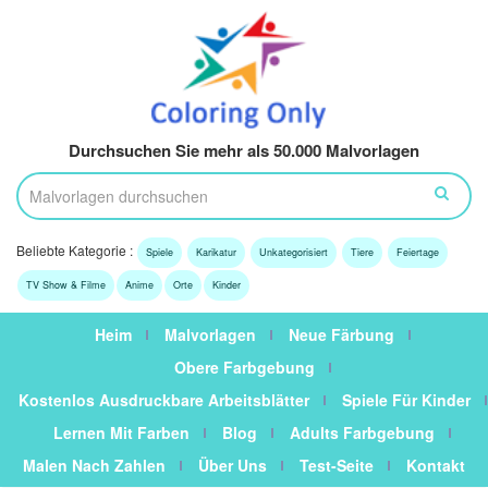
Durchsuchen Sie mehr als 50.000 Malvorlagen
Beliebte Kategorie :
Spiele
Karikatur
Unkategorisiert
Tiere
Feiertage
TV Show & Filme
Anime
Orte
Kinder
Heim
Malvorlagen
Neue Färbung
Obere Farbgebung
Kostenlos Ausdruckbare Arbeitsblätter
Spiele Für Kinder
Lernen Mit Farben
Blog
Adults Farbgebung
Malen Nach Zahlen
Über Uns
Test-Seite
Kontakt