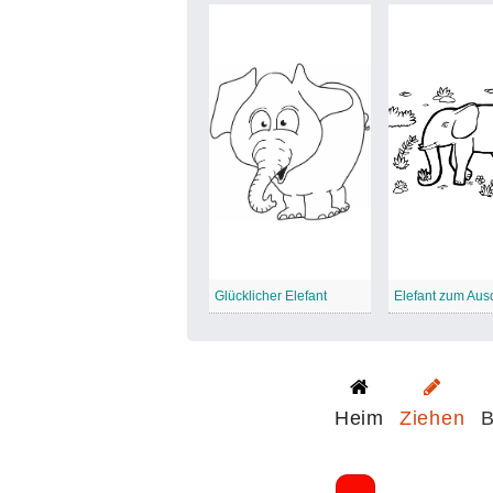
Glücklicher Elefant
Elefant zum Aus
Heim
Ziehen
B