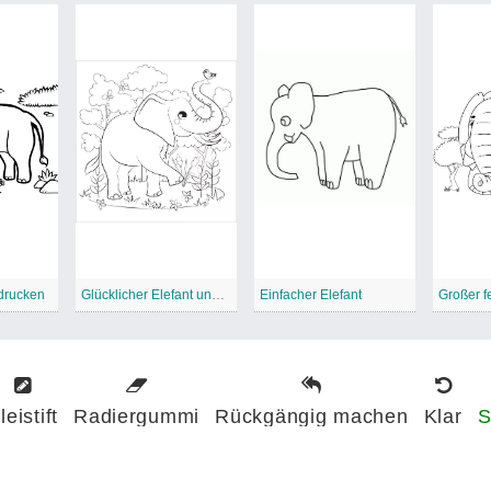
drucken
Glücklicher Elefant und Vogel
Einfacher Elefant
Großer fe
leistift
Radiergummi
Rückgängig machen
Klar
S