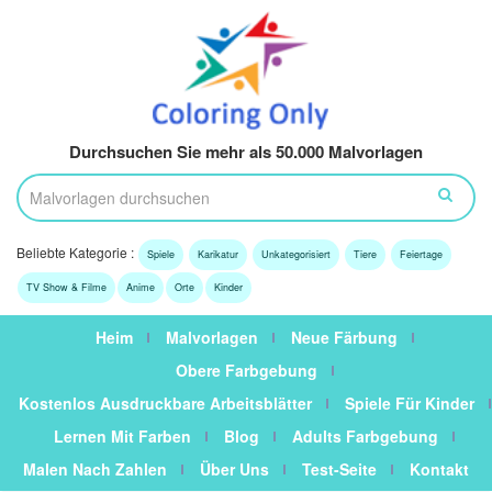
Durchsuchen Sie mehr als 50.000 Malvorlagen
Beliebte Kategorie :
Spiele
Karikatur
Unkategorisiert
Tiere
Feiertage
TV Show & Filme
Anime
Orte
Kinder
Heim
Malvorlagen
Neue Färbung
Obere Farbgebung
Kostenlos Ausdruckbare Arbeitsblätter
Spiele Für Kinder
Lernen Mit Farben
Blog
Adults Farbgebung
Malen Nach Zahlen
Über Uns
Test-Seite
Kontakt