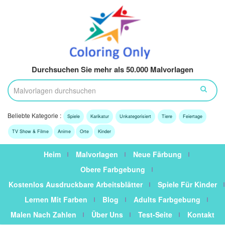
Durchsuchen Sie mehr als 50.000 Malvorlagen
Beliebte Kategorie :
Spiele
Karikatur
Unkategorisiert
Tiere
Feiertage
TV Show & Filme
Anime
Orte
Kinder
Heim
Malvorlagen
Neue Färbung
Obere Farbgebung
Kostenlos Ausdruckbare Arbeitsblätter
Spiele Für Kinder
Lernen Mit Farben
Blog
Adults Farbgebung
Malen Nach Zahlen
Über Uns
Test-Seite
Kontakt