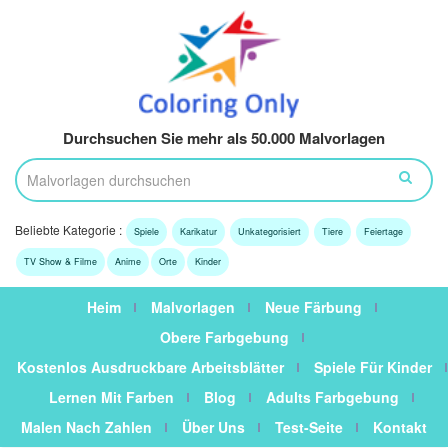
Durchsuchen Sie mehr als 50.000 Malvorlagen
Beliebte Kategorie :
Spiele
Karikatur
Unkategorisiert
Tiere
Feiertage
TV Show & Filme
Anime
Orte
Kinder
Heim
Malvorlagen
Neue Färbung
Obere Farbgebung
Kostenlos Ausdruckbare Arbeitsblätter
Spiele Für Kinder
Lernen Mit Farben
Blog
Adults Farbgebung
Malen Nach Zahlen
Über Uns
Test-Seite
Kontakt