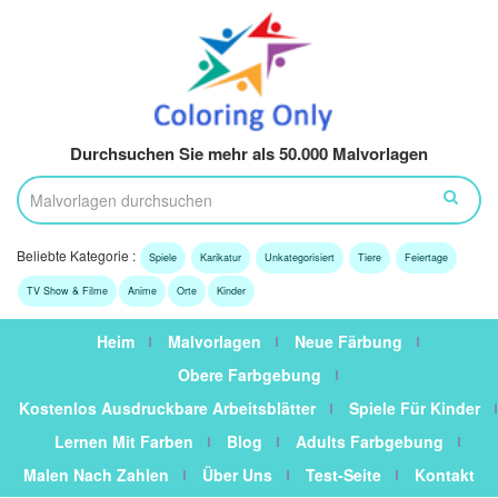
Durchsuchen Sie mehr als 50.000 Malvorlagen
Beliebte Kategorie :
Spiele
Karikatur
Unkategorisiert
Tiere
Feiertage
TV Show & Filme
Anime
Orte
Kinder
Heim
Malvorlagen
Neue Färbung
Obere Farbgebung
Kostenlos Ausdruckbare Arbeitsblätter
Spiele Für Kinder
Lernen Mit Farben
Blog
Adults Farbgebung
Malen Nach Zahlen
Über Uns
Test-Seite
Kontakt