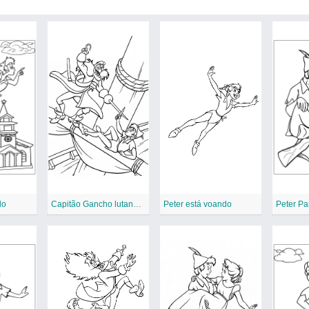
do
Capitão Gancho lutando com Peter Pan
Peter está voando
Peter P