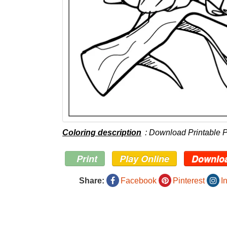
Coloring description
: Download Printable 
Print
Play Online
Downlo
Share:
Facebook
Pinterest
I