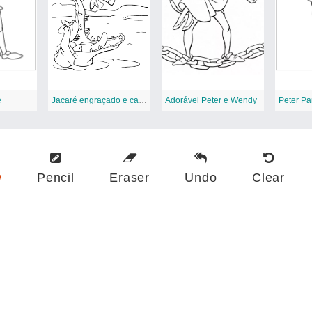
e
Jacaré engraçado e capitão gancho
Adorável Peter e Wendy
Peter P
w
Pencil
Eraser
Undo
Clear