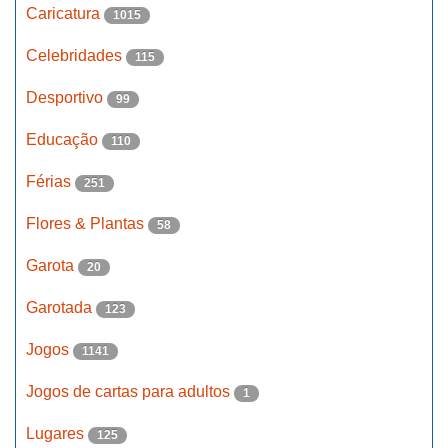
Caricatura
1015
Celebridades
115
Desportivo
99
Educação
110
Férias
251
Flores & Plantas
58
Garota
20
Garotada
123
Jogos
1141
Jogos de cartas para adultos
1
Lugares
125