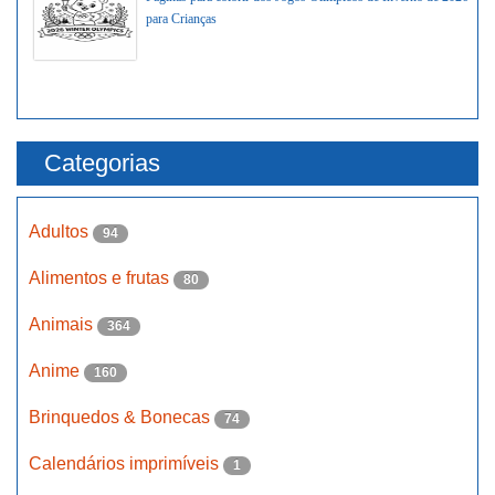
para Crianças
Categorias
Adultos
94
Alimentos e frutas
80
Animais
364
Anime
160
Brinquedos & Bonecas
74
Calendários imprimíveis
1