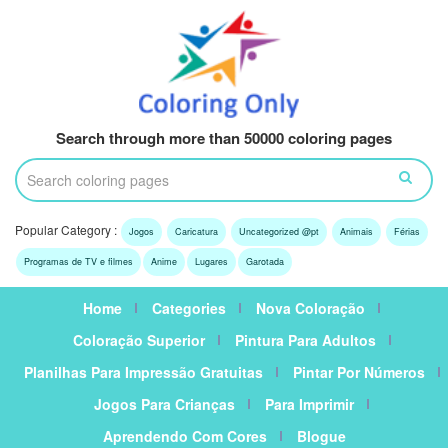
Search through more than 50000 coloring pages
Popular Category :
Jogos
Caricatura
Uncategorized @pt
Animais
Férias
Programas de TV e filmes
Anime
Lugares
Garotada
Home
Categories
Nova Coloração
Coloração Superior
Pintura Para Adultos
Planilhas Para Impressão Gratuitas
Pintar Por Números
Jogos Para Crianças
Para Imprimir
Aprendendo Com Cores
Blogue