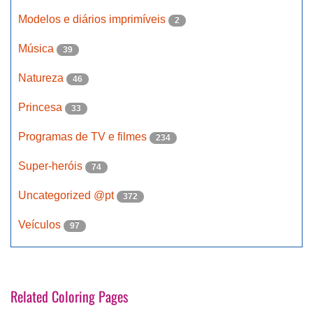
Modelos e diários imprimíveis
2
Música
39
Natureza
46
Princesa
33
Programas de TV e filmes
234
Super-heróis
74
Uncategorized @pt
372
Veículos
97
Related Coloring Pages