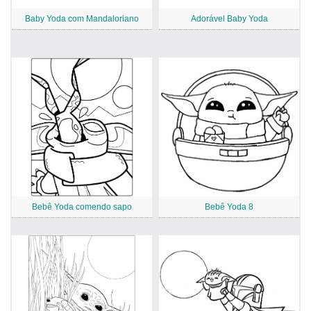
Baby Yoda com Mandaloriano
Adorável Baby Yoda
Bebê Yoda comendo sapo
Bebê Yoda 8