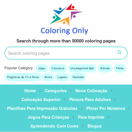
Search through more than 50000 coloring pages
Popular Category :
Jogos
Caricatura
Uncategorized @pt
Animais
Férias
Programas de TV e filmes
Anime
Lugares
Garotada
Home
Categories
Nova Coloração
Coloração Superior
Pintura Para Adultos
Planilhas Para Impressão Gratuitas
Pintar Por Números
Jogos Para Crianças
Para Imprimir
Aprendendo Com Cores
Blogue