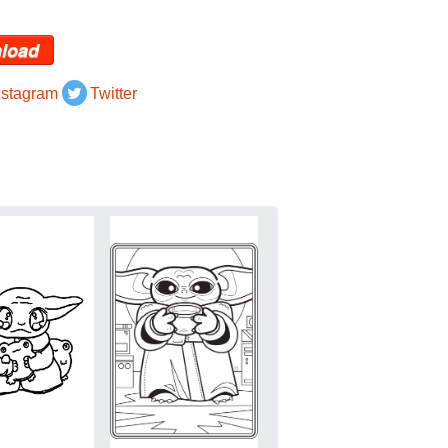
load
nstagram
Twitter