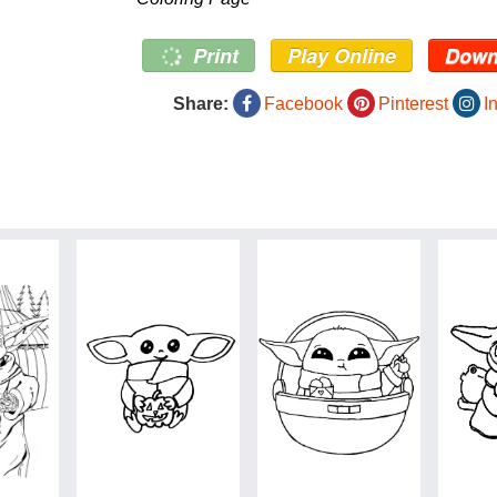
Print
Play Online
Down
Share:
Facebook
Pinterest
I