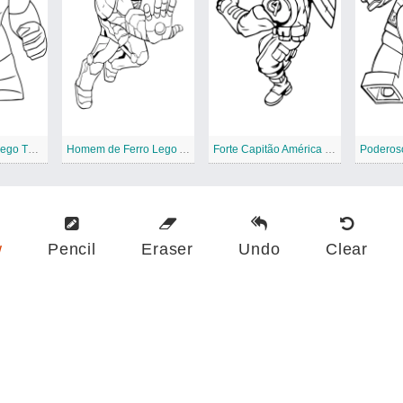
Vingadores de Lego Thanos Furiosos
Homem de Ferro Lego Avengers
Forte Capitão América Lego Avengers
w
Pencil
Eraser
Undo
Clear