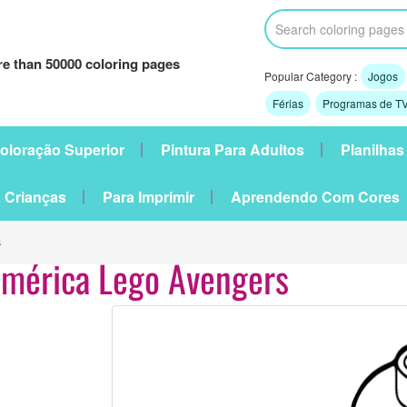
e than 50000 coloring pages
Popular Category :
Jogos
Férias
Programas de TV
oloração Superior
Pintura Para Adultos
Planilhas
 Crianças
Para Imprimir
Aprendendo Com Cores
s
América Lego Avengers