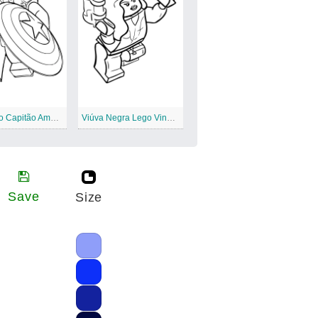
Poderoso Capitão América Lego Avengers
Viúva Negra Lego Vingadores
Save
Size