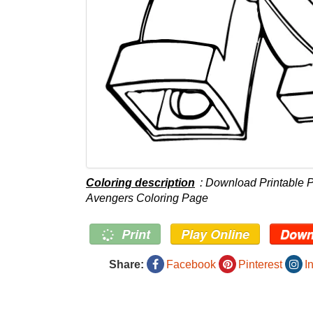
Coloring description
: Download Printable 
Avengers Coloring Page
Print
Play Online
Down
Share:
Facebook
Pinterest
I