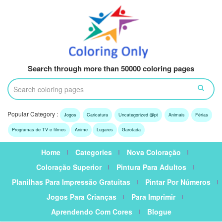
Search through more than 50000 coloring pages
Popular Category :
Jogos
Caricatura
Uncategorized @pt
Animais
Férias
Programas de TV e filmes
Anime
Lugares
Garotada
Home
Categories
Nova Coloração
Coloração Superior
Pintura Para Adultos
Planilhas Para Impressão Gratuitas
Pintar Por Números
Jogos Para Crianças
Para Imprimir
Aprendendo Com Cores
Blogue