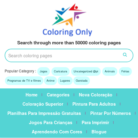
Search through more than 50000 coloring pages
Popular Category :
Jogos
Caricatura
Uncategorized @pt
Animais
Férias
Programas de TV e filmes
Anime
Lugares
Garotada
Home
Categories
Nova Coloração
Coloração Superior
Pintura Para Adultos
Planilhas Para Impressão Gratuitas
Pintar Por Números
Jogos Para Crianças
Para Imprimir
Aprendendo Com Cores
Blogue