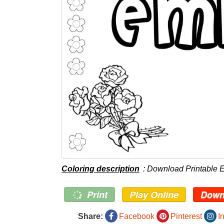
Coloring description
: Download Printable E
Print
Play Online
Down
Share:
Facebook
Pinterest
I