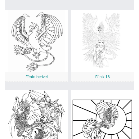
Fênix Incrível
Fênix 16