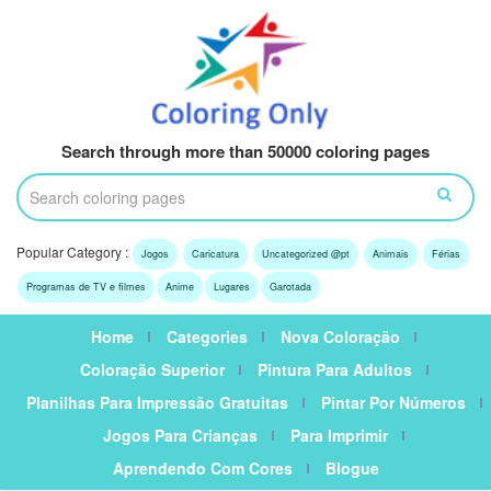
Search through more than 50000 coloring pages
Popular Category :
Jogos
Caricatura
Uncategorized @pt
Animais
Férias
Programas de TV e filmes
Anime
Lugares
Garotada
Home
Categories
Nova Coloração
Coloração Superior
Pintura Para Adultos
Planilhas Para Impressão Gratuitas
Pintar Por Números
Jogos Para Crianças
Para Imprimir
Aprendendo Com Cores
Blogue