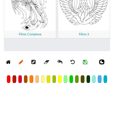
Fênix Complexa
Fênix 3