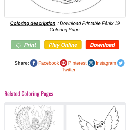
Coloring description
: Download Printable Fênix 19
Coloring Page
Print
Play Online
Download
Share:
Facebook
Pinterest
Instagram
Twitter
Related Coloring Pages