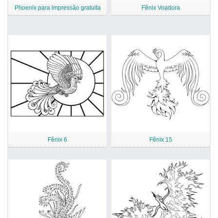
Phoenix para impressão gratuita
Fênix Voadora
Fênix 6
Fênix 15