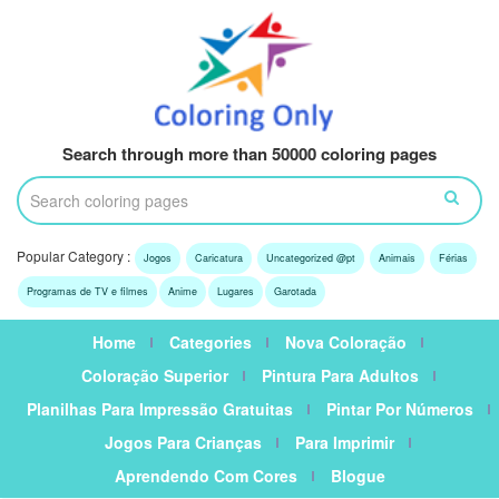
Search through more than 50000 coloring pages
Popular Category :
Jogos
Caricatura
Uncategorized @pt
Animais
Férias
Programas de TV e filmes
Anime
Lugares
Garotada
Home
Categories
Nova Coloração
Coloração Superior
Pintura Para Adultos
Planilhas Para Impressão Gratuitas
Pintar Por Números
Jogos Para Crianças
Para Imprimir
Aprendendo Com Cores
Blogue