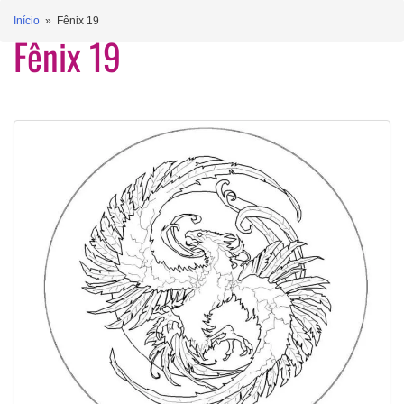
Início
» Fênix 19
Fênix 19