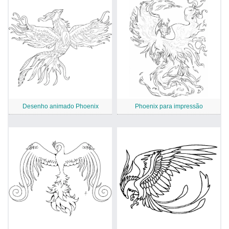
Desenho animado Phoenix
Phoenix para impressão