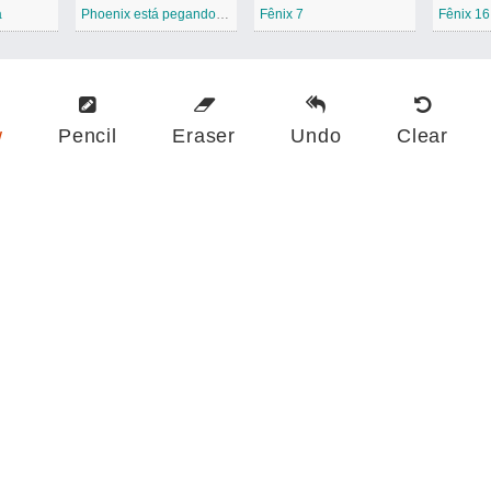
a
Phoenix está pegando fogo
Fênix 7
Fênix 16
w
Pencil
Eraser
Undo
Clear