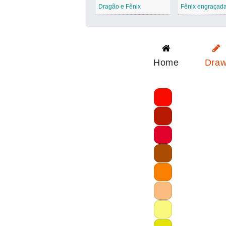
Dragão e Fênix
Fênix engraçad
Home
Dra