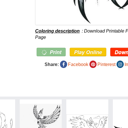
Coloring description
: Download Printable P
Page
Print
Play Online
Down
Share:
Facebook
Pinterest
I