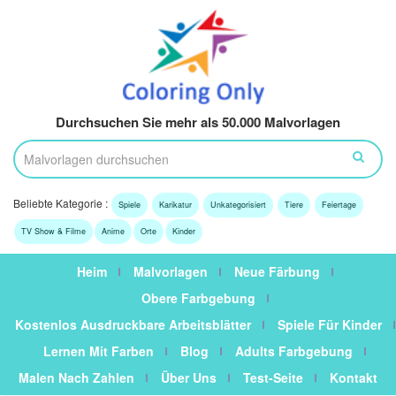
Durchsuchen Sie mehr als 50.000 Malvorlagen
Beliebte Kategorie :
Spiele
Karikatur
Unkategorisiert
Tiere
Feiertage
TV Show & Filme
Anime
Orte
Kinder
Heim
Malvorlagen
Neue Färbung
Obere Farbgebung
Kostenlos Ausdruckbare Arbeitsblätter
Spiele Für Kinder
Lernen Mit Farben
Blog
Adults Farbgebung
Malen Nach Zahlen
Über Uns
Test-Seite
Kontakt