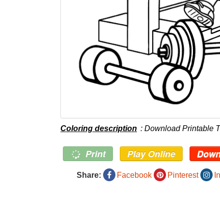
Coloring description
: Download Printable T
Print
Play Online
Down
Share:
Facebook
Pinterest
I