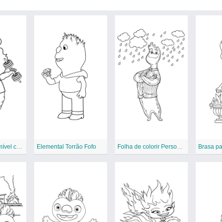
Elemental Imprimível com Gale Cumulus
Elemental Torrão Fofo
Folha de colorir Personagem elementar
Brasa par