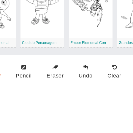
mental
Clod de Personagem Elemental
Ember Elemental Correndo
w
Pencil
Eraser
Undo
Clear