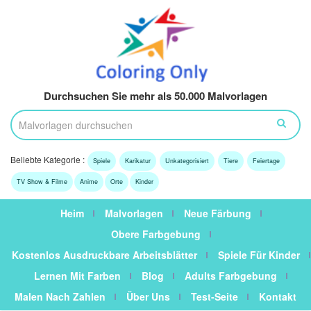
Durchsuchen Sie mehr als 50.000 Malvorlagen
Beliebte Kategorie :
Spiele
Karikatur
Unkategorisiert
Tiere
Feiertage
TV Show & Filme
Anime
Orte
Kinder
Heim
Malvorlagen
Neue Färbung
Obere Farbgebung
Kostenlos Ausdruckbare Arbeitsblätter
Spiele Für Kinder
Lernen Mit Farben
Blog
Adults Farbgebung
Malen Nach Zahlen
Über Uns
Test-Seite
Kontakt