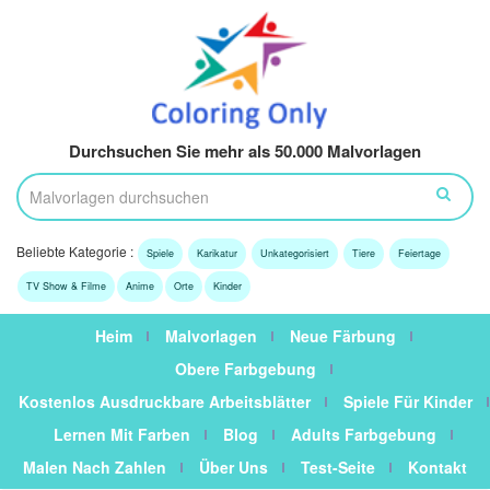
Durchsuchen Sie mehr als 50.000 Malvorlagen
Beliebte Kategorie :
Spiele
Karikatur
Unkategorisiert
Tiere
Feiertage
TV Show & Filme
Anime
Orte
Kinder
Heim
Malvorlagen
Neue Färbung
Obere Farbgebung
Kostenlos Ausdruckbare Arbeitsblätter
Spiele Für Kinder
Lernen Mit Farben
Blog
Adults Farbgebung
Malen Nach Zahlen
Über Uns
Test-Seite
Kontakt