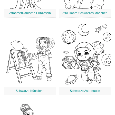
Afroamerikanische Prinzessin
Afro Haare Schwarzes Mädchen
Schwarze Künstlerin
Schwarze Astronautin