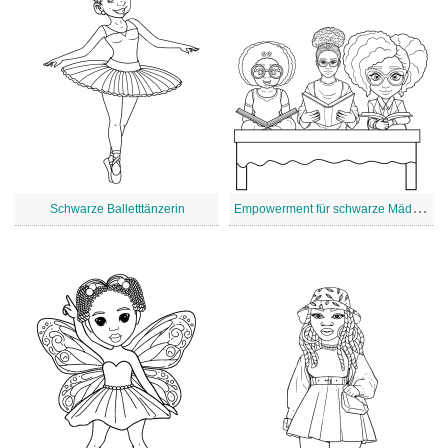
E
mpowerment für schwarze Mädchen
Schwarze Balletttänzerin