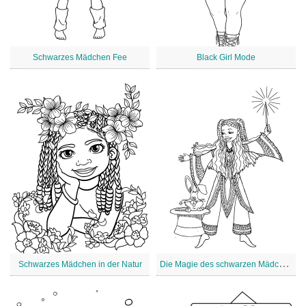
Schwarzes Mädchen Fee
Black Girl Mode
D
ie Magie des schwarzen Mädchens
Schwarzes Mädchen in der Natur