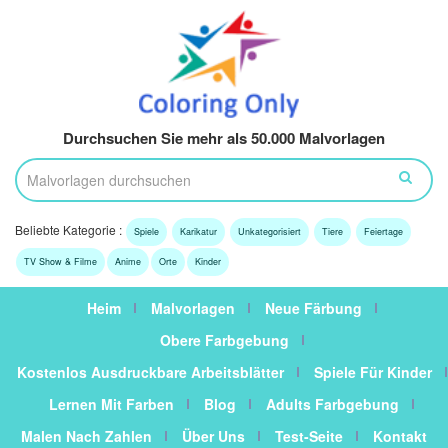
Durchsuchen Sie mehr als 50.000 Malvorlagen
Beliebte Kategorie :
Spiele
Karikatur
Unkategorisiert
Tiere
Feiertage
TV Show & Filme
Anime
Orte
Kinder
Heim
Malvorlagen
Neue Färbung
Obere Farbgebung
Kostenlos Ausdruckbare Arbeitsblätter
Spiele Für Kinder
Lernen Mit Farben
Blog
Adults Farbgebung
Malen Nach Zahlen
Über Uns
Test-Seite
Kontakt