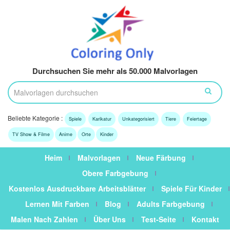
Durchsuchen Sie mehr als 50.000 Malvorlagen
Beliebte Kategorie :
Spiele
Karikatur
Unkategorisiert
Tiere
Feiertage
TV Show & Filme
Anime
Orte
Kinder
Heim
Malvorlagen
Neue Färbung
Obere Farbgebung
Kostenlos Ausdruckbare Arbeitsblätter
Spiele Für Kinder
Lernen Mit Farben
Blog
Adults Farbgebung
Malen Nach Zahlen
Über Uns
Test-Seite
Kontakt