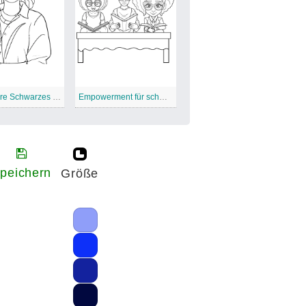
Afro Haare Schwarzes Mädchen
Empowerment für schwarze Mädchen
peichern
Größe