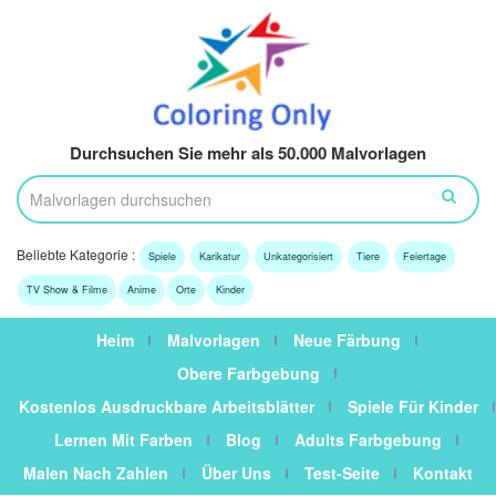
Durchsuchen Sie mehr als 50.000 Malvorlagen
Beliebte Kategorie :
Spiele
Karikatur
Unkategorisiert
Tiere
Feiertage
TV Show & Filme
Anime
Orte
Kinder
Heim
Malvorlagen
Neue Färbung
Obere Farbgebung
Kostenlos Ausdruckbare Arbeitsblätter
Spiele Für Kinder
Lernen Mit Farben
Blog
Adults Farbgebung
Malen Nach Zahlen
Über Uns
Test-Seite
Kontakt