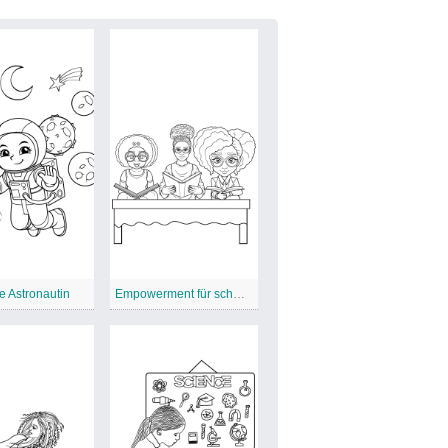
 Astronautin
Empowerment für schwarze Mädchen